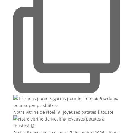
Notre vitrine de Noël! 💫 Joyeuses patates à touste
Portes🚪ouvertes ce samedi 7 décembre 2024! . Viens