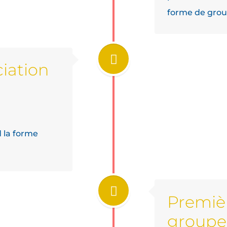
forme de gro
ciation
d la forme
Premiè
groupe 