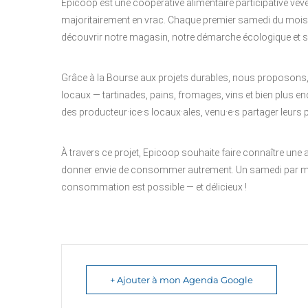
Epicoop est une coopérative alimentaire participative vev
majoritairement en vrac. Chaque premier samedi du mois,
découvrir notre magasin, notre démarche écologique et soc
Grâce à la Bourse aux projets durables, nous proposons, 
locaux — tartinades, pains, fromages, vins et bien plus
des producteur·ice·s locaux·ales, venu·e·s partager leurs pr
À travers ce projet, Epicoop souhaite faire connaître une a
donner envie de consommer autrement. Un samedi par mo
consommation est possible — et délicieux !
+ Ajouter à mon Agenda Google