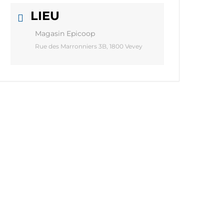
LIEU
Magasin Epicoop
Rue des Marronniers 3B, 1800 Vevey