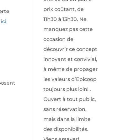
erte
 ici
posent