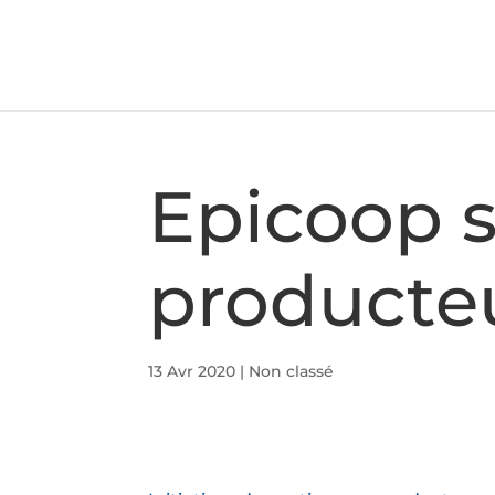
Epicoop s
producte
13 Avr 2020
|
Non classé