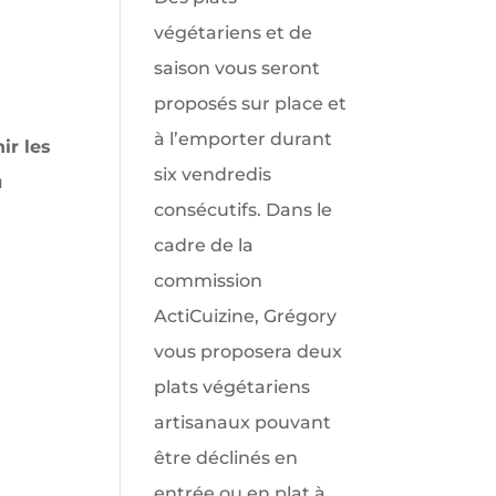
ir les
u