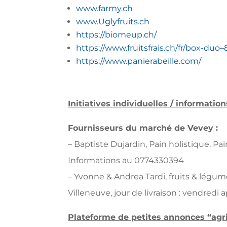
www.farmy.ch
www.Uglyfruits.ch
https://biomeup.ch/
https://www.fruitsfrais.ch/fr/box-duo–
https://www.panierabeille.com/
Initiatives individuelles / informatio
Fournisseurs du marché de Vevey :
– Baptiste Dujardin, Pain holistique. P
Informations au 0774330394
– Yvonne & Andrea Tardi, fruits & légumes
Villeneuve, jour de livraison : vendredi 
Plateforme de petites annonces “agri