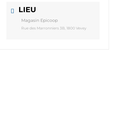
LIEU
Magasin Epicoop
Rue des Marronniers 3B, 1800 Vevey