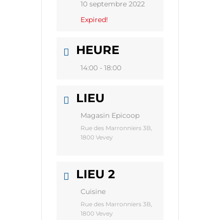
10 septembre 2022
Expired!
HEURE
14:00 - 18:00
LIEU
Magasin Epicoop
Rue des Marronniers 3B,
1800 Vevey
LIEU 2
Cuisine
Rue des Marronniers 3B,
1800 Vevey